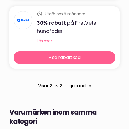
Utgår om 5 månader
30%
rabatt
på FirstVets
hundfoder
Läs mer
Visa rabattkod
Visar
2
av
2
erbjudanden
Varumärken inom samma
kategori