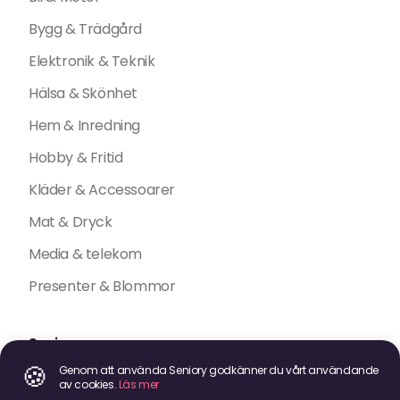
Bygg & Trädgård
Elektronik & Teknik
Hälsa & Skönhet
Hem & Inredning
Hobby & Fritid
Kläder & Accessoarer
Mat & Dryck
Media & telekom
Presenter & Blommor
Seniory
🍪
Genom att använda Seniory godkänner du vårt användande
Sekretess policy
av cookies.
Läs mer