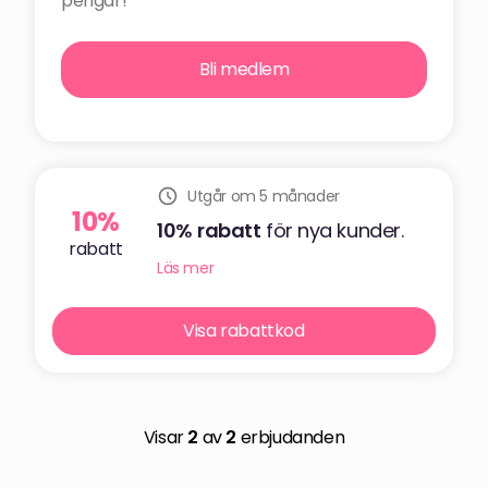
pengar!
Bli medlem
Utgår om 5 månader
10%
10%
rabatt
för nya kunder.
rabatt
Läs mer
Visa rabattkod
Visar
2
av
2
erbjudanden