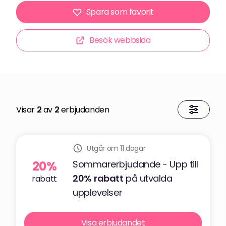
Spara som favorit
Besök webbsida
Visar
2
av
2
erbjudanden
Utgår om 11 dagar
20%
Sommarerbjudande - Upp till
20%
rabatt
på utvalda
rabatt
upplevelser
Visa erbjudandet